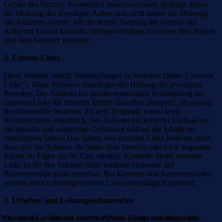
Gefahr des Nutzers. Namentlich gekennzeichnete Beiträge geben
die Meinung des jeweiligen Autors und nicht immer die Meinung
des Anbieters wieder. Mit der reinen Nutzung der Website des
Anbieters kommt keinerlei Vertragsverhältnis zwischen dem Nutzer
und dem Anbieter zustande.
2. Externe Links
Diese Website enthält Verknüpfungen zu Websites Dritter ("externe
Links"). Diese Websites unterliegen der Haftung der jeweiligen
Betreiber. Der Anbieter hat bei der erstmaligen Verknüpfung der
externen Links die fremden Inhalte daraufhin überprüft, ob etwaige
Rechtsverstöße bestehen. Zu dem Zeitpunkt waren keine
Rechtsverstöße ersichtlich. Der Anbieter hat keinerlei Einfluss auf
die aktuelle und zukünftige Gestaltung und auf die Inhalte der
verknüpften Seiten. Das Setzen von externen Links bedeutet nicht,
dass sich der Anbieter die hinter dem Verweis oder Link liegenden
Inhalte zu Eigen macht. Eine ständige Kontrolle dieser externen
Links ist für den Anbieter ohne konkrete Hinweise auf
Rechtsverstöße nicht zumutbar. Bei Kenntnis von Rechtsverstößen
werden jedoch derartige externe Links unverzüglich gelöscht.
3. Urheber- und Leistungsschutzrechte
Wir nutzen Cookies auf unserer Website. Einige von ihnen sind
Die auf dieser Website veröffentlichten Inhalte unterliegen dem