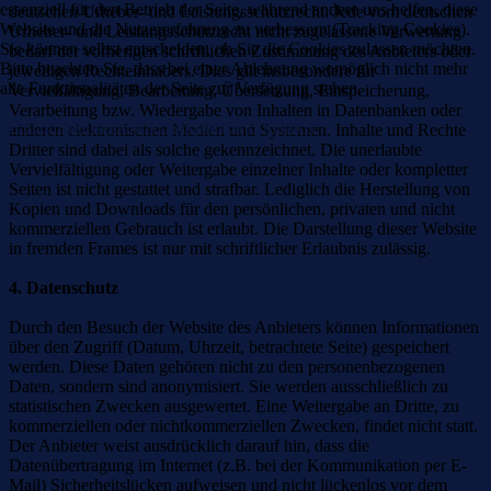
essenziell für den Betrieb der Seite, während andere uns helfen, diese
deutschen Urheber- und Leistungsschutzrecht. Jede vom deutschen
Website und die Nutzererfahrung zu verbessern (Tracking Cookies).
Urheber- und Leistungsschutzrecht nicht zugelassene Verwertung
Sie können selbst entscheiden, ob Sie die Cookies zulassen möchten.
bedarf der vorherigen schriftlichen Zustimmung des Anbieters oder
Bitte beachten Sie, dass bei einer Ablehnung womöglich nicht mehr
jeweiligen Rechteinhabers. Dies gilt insbesondere für
alle Funktionalitäten der Seite zur Verfügung stehen.
Vervielfältigung, Bearbeitung, Übersetzung, Einspeicherung,
Verarbeitung bzw. Wiedergabe von Inhalten in Datenbanken oder
Weitere Informationen
Akzeptieren
Ablehnen
anderen elektronischen Medien und Systemen. Inhalte und Rechte
Dritter sind dabei als solche gekennzeichnet. Die unerlaubte
Vervielfältigung oder Weitergabe einzelner Inhalte oder kompletter
Seiten ist nicht gestattet und strafbar. Lediglich die Herstellung von
Kopien und Downloads für den persönlichen, privaten und nicht
kommerziellen Gebrauch ist erlaubt. Die Darstellung dieser Website
in fremden Frames ist nur mit schriftlicher Erlaubnis zulässig.
4. Datenschutz
Durch den Besuch der Website des Anbieters können Informationen
über den Zugriff (Datum, Uhrzeit, betrachtete Seite) gespeichert
werden. Diese Daten gehören nicht zu den personenbezogenen
Daten, sondern sind anonymisiert. Sie werden ausschließlich zu
statistischen Zwecken ausgewertet. Eine Weitergabe an Dritte, zu
kommerziellen oder nichtkommerziellen Zwecken, findet nicht statt.
Der Anbieter weist ausdrücklich darauf hin, dass die
Datenübertragung im Internet (z.B. bei der Kommunikation per E-
Mail) Sicherheitslücken aufweisen und nicht lückenlos vor dem