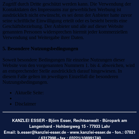
Zugriff durch Dritte geschützt werden kann. Die Verwendung der
Kontaktdaten des Impressums zur gewerblichen Werbung ist
ausdrücklich nicht erwünscht, es sei denn der Anbieter hatte zuvor
seine schriftliche Einwilligung erteilt oder es besteht bereits eine
Geschäftsbeziehung. Der Anbieter und alle auf dieser Website
genannten Personen widersprechen hiermit jeder kommerziellen
Verwendung und Weitergabe ihrer Daten.
5. Besondere Nutzungsbedingungen
Soweit besondere Bedingungen für einzelne Nutzungen dieser
Website von den vorgenannten Nummern 1. bis 4. abweichen, wird
an entsprechender Stelle ausdrücklich darauf hingewiesen. In
diesem Falle gelten im jeweiligen Einzelfall die besonderen
Nutzungsbedingungen.
Aktuelle Seite:
Startseite
Disclaimer
KANZLEI ESSER - Björn Esser, Rechtsanwalt - Büropark am
Langenhard - Hohbergweg 15 - 77933 Lahr
Email:
b.esser@kanzlei-esser.de
- www.kanzlei-esser.de - fon.: 07821
/ 6317998 - fax.: 03221/108991740