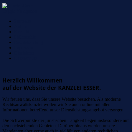
Toggle Navigation
Startseite
Anfahrt
Kontakt
Philosophie
Rechtsberatung
Impressum
Disclaimer
Datenschutz
Herzlich Willkommen
auf der Website der KANZLEI ESSER.
Wir freuen uns, dass Sie unsere Website besuchen. Als moderne
Rechtsanwaltskanzlei wollen wir Sie auch online mit allen
Informationen betreffend unser Dienstleistungsangebot versorgen.
Die Schwerpunkte der juristischen Tätigkeit liegen insbesondere auf
den nachstehenden Gebieten. Darüber hinaus werden unsere
Mandanten aber gerne auch in vielfältigen anderen rechtlichen