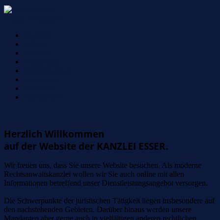
Toggle Navigation
Startseite
Anfahrt
Kontakt
Philosophie
Rechtsberatung
Impressum
Disclaimer
Datenschutz
Herzlich Willkommen
auf der Website der KANZLEI ESSER.
Wir freuen uns, dass Sie unsere Website besuchen. Als moderne
Rechtsanwaltskanzlei wollen wir Sie auch online mit allen
Informationen betreffend unser Dienstleistungsangebot versorgen.
Die Schwerpunkte der juristischen Tätigkeit liegen insbesondere auf
den nachstehenden Gebieten. Darüber hinaus werden unsere
Mandanten aber gerne auch in vielfältigen anderen rechtlichen